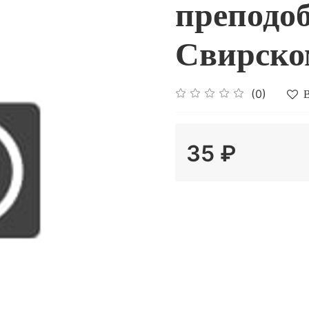
преподо
Свирско
(0)
В
35 ₽