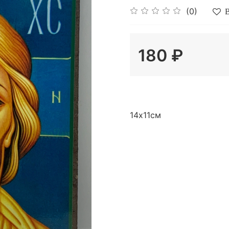
(0)
В
180 ₽
14х11см