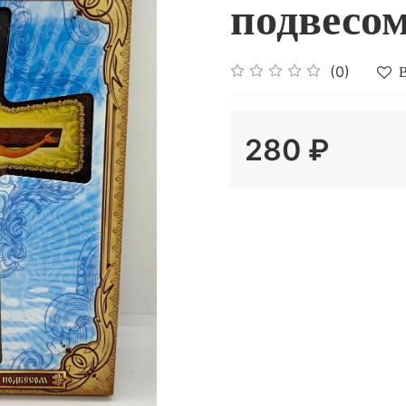
подвесом
(0)
В
280 ₽