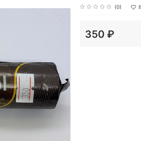
(0)
В
350 ₽